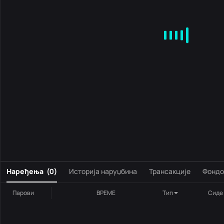
MA
EMA
BOLL
VOL
MACD
KDJ
RSI
BRAR
DMI
S
0
Наређења
(
0
)
Историја наруџбина
Трансакције
Фондо
Парови
ВРЕМЕ
Тип
Сиде