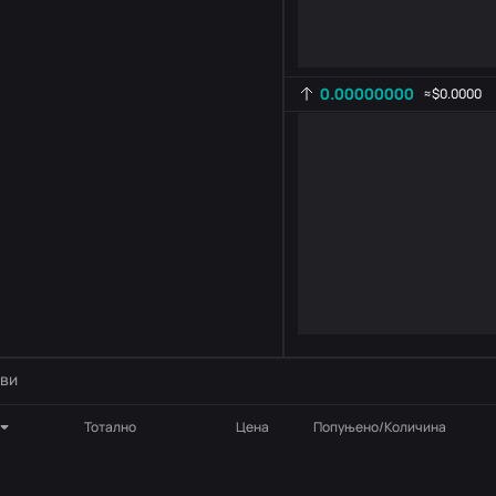
0.00000000
≈
$0.0000
Подешавање индикатора
AR
ROC
-
B
-
ви
Тотално
Цена
Попуњено/Количина