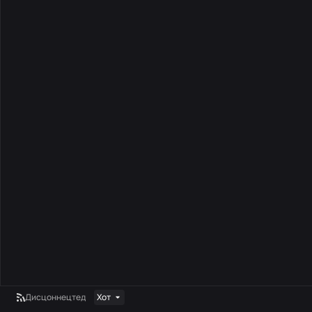
Дисцоннецтед
Хот