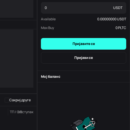
USDT
Available
0.00000000
USDT
Max Buy
0
PLTC
Пријавите се
Пријави се
Мој баланс
-
S
-
Сакриј друге
ТП / СЛ
поступак
Статус
Наручите бр.