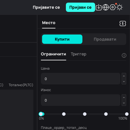
Пријавите се
Пријави се
Место
Купити
Продавати
Ограничити
Триггер
!
Цена
TC
)
Тотално
(
PLTC
)
Износ
0%
100%
Плаце_ордер_тотал_десц