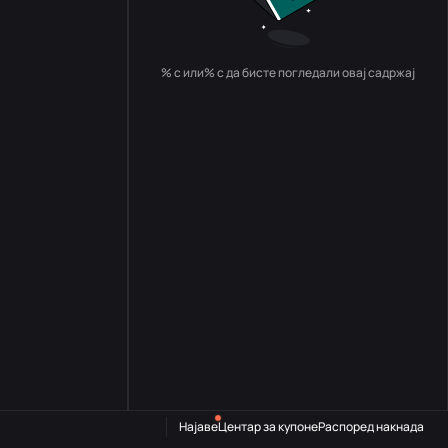
% с или% с да бисте погледали овај садржај
Најаве
Центар за купоне
Распоред накнада