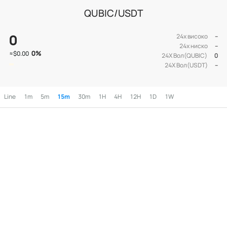
QUBIC/USDT
0
24х високо
--
24х ниско
--
0
%
≈
$0.00
24Х Вол(QUBIC)
0
24Х Вол(USDT)
--
Line
1m
5m
15m
30m
1H
4H
12H
1D
1W