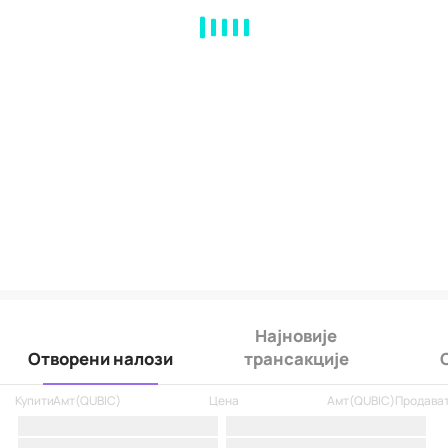
MA
EMA
BOLL
VOL
MACD
KDJ
RSI
BRAR
DMI
SAR
RO
Најновије
Отворени налози
трансакције
Купити
Амт
(
QUBIC
)
Цена
Амт
(
QUBIC
)
Продава