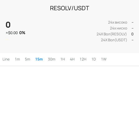
RESOLV/USDT
0
24х високо
--
24х ниско
--
0
%
≈
$0.00
24Х Вол(RESOLV)
0
24Х Вол(USDT)
--
Line
1m
5m
15m
30m
1H
4H
12H
1D
1W