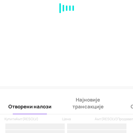
MA
EMA
BOLL
VOL
MACD
KDJ
RSI
BRAR
DMI
SAR
RO
Најновије
Отворени налози
трансакције
Купити
Амт
(
RESOLV
)
Цена
Амт
(
RESOLV
)
Продава