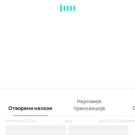
MA
EMA
BOLL
VOL
MACD
KDJ
RSI
BRAR
DMI
SAR
RO
Најновије
Отворени налози
трансакције
Купити
Амт
(
SOL3L
)
Цена
Амт
(
SOL3L
)
Продава