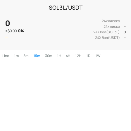
SOL3L/USDT
0
24х високо
--
24х ниско
--
0
%
≈
$0.00
24Х Вол(SOL3L)
0
24Х Вол(USDT)
--
Line
1m
5m
15m
30m
1H
4H
12H
1D
1W