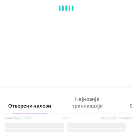
MA
EMA
BOLL
VOL
MACD
KDJ
RSI
BRAR
DMI
SAR
RO
Најновије
Отворени налози
трансакције
Купити
Амт
(
VVV
)
Цена
Амт
(
VVV
)
Продава