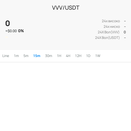
VVV/USDT
0
24х високо
--
24х ниско
--
0
%
≈
$0.00
24Х Вол(VVV)
0
24Х Вол(USDT)
--
Line
1m
5m
15m
30m
1H
4H
12H
1D
1W