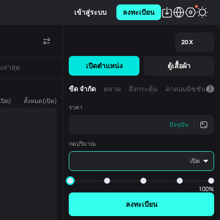
เข้าสู่ระบบ
ลงทะเบียน
20
X
เปิดตำแหน่ง
ตู้เสื้อผ้า
มล่าสุด
ขีด จำกัด
ตลาด
สิ่งกระตุ้น
ค่าคอมมิชชั่นตา
ปิด)
ทั้งหมด(เปิด)
ราคา
ปัจจุบัน
กดปริมาณ
เปิด
100%
ลงทะเบียน