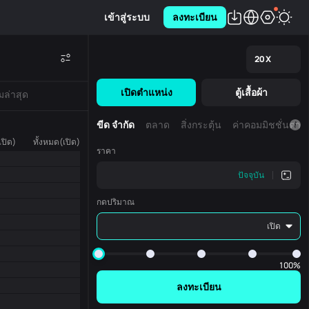
เข้าสู่ระบบ
ลงทะเบียน
20
X
เปิดตำแหน่ง
ตู้เสื้อผ้า
มล่าสุด
ขีด จำกัด
ตลาด
สิ่งกระตุ้น
ค่าคอมมิชชั่นตา
ปิด)
ทั้งหมด(เปิด)
ราคา
ปัจจุบัน
กดปริมาณ
เปิด
100%
ลงทะเบียน