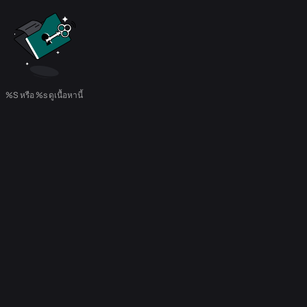
%S หรือ %s ดูเนื้อหานี้