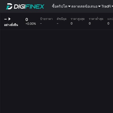
ซื้อคริปโต
ตลาดสด
ข้อเสนอ
TradFi
--
0
ป้ายราคา
ดัชนีจุด
ราคาสูงสุด
ราคาต่ำสุด
ผลป
--
--
0
0
0
+0.00%
อย่างยั่งยืน