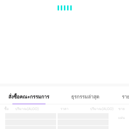
MA
EMA
BOLL
VOL
MACD
KDJ
RSI
BRAR
DMI
SAR
RO
สั่งซื้อคณะกรรมการ
ธุรกรรมล่าสุด
ราย
ซื้อ
ปริมาณ
(
ALGO
)
ราคา
ปริมาณ
(
ALGO
)
ขาย
แผ่น