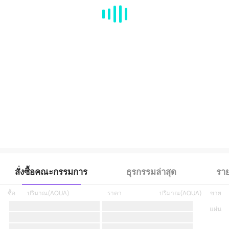
MA
EMA
BOLL
VOL
MACD
KDJ
RSI
BRAR
DMI
SAR
RO
สั่งซื้อคณะกรรมการ
ธุรกรรมล่าสุด
ราย
ซื้อ
ปริมาณ
(
AQUA
)
ราคา
ปริมาณ
(
AQUA
)
ขาย
แผ่น