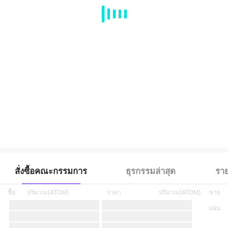
MA
EMA
BOLL
VOL
MACD
KDJ
RSI
BRAR
DMI
SAR
RO
สั่งซื้อคณะกรรมการ
ธุรกรรมล่าสุด
ราย
ซื้อ
ปริมาณ
(
ATOM
)
ราคา
ปริมาณ
(
ATOM
)
ขาย
แผ่น