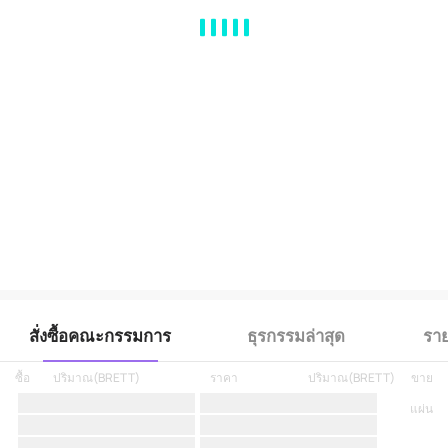
MA
EMA
BOLL
VOL
MACD
KDJ
RSI
BRAR
DMI
SAR
RO
สั่งซื้อคณะกรรมการ
ธุรกรรมล่าสุด
ราย
ซื้อ
ปริมาณ
(
BRETT
)
ราคา
ปริมาณ
(
BRETT
)
ขาย
แผ่น