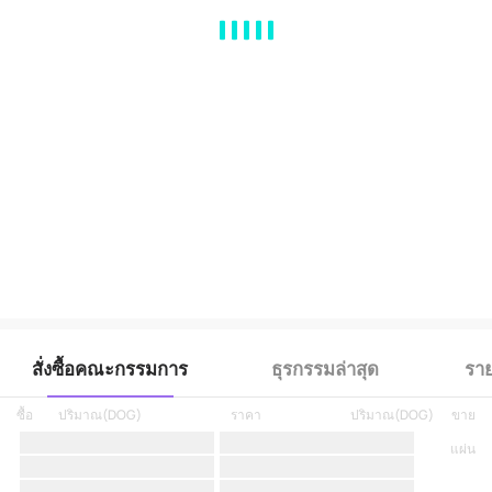
MA
EMA
BOLL
VOL
MACD
KDJ
RSI
BRAR
DMI
SAR
RO
สั่งซื้อคณะกรรมการ
ธุรกรรมล่าสุด
ราย
ซื้อ
ปริมาณ
(
DOG
)
ราคา
ปริมาณ
(
DOG
)
ขาย
แผ่น