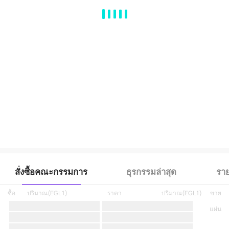
MA
EMA
BOLL
VOL
MACD
KDJ
RSI
BRAR
DMI
SAR
RO
สั่งซื้อคณะกรรมการ
ธุรกรรมล่าสุด
ราย
ซื้อ
ปริมาณ
(
EGL1
)
ราคา
ปริมาณ
(
EGL1
)
ขาย
แผ่น