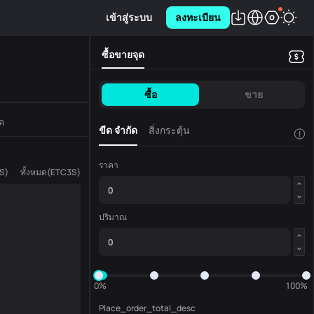
เข้าสู่ระบบ
ลงทะเบียน
ซื้อขายจุด
ซื้อ
ขาย
ด
ขีด จำกัด
สิ่งกระตุ้น
!
ราคา
S
)
ทั้งหมด
(
ETC3S
)
ปริมาณ
0%
100%
Place_order_total_desc