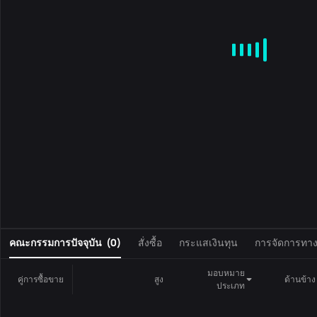
MA
EMA
BOLL
VOL
MACD
KDJ
RSI
BRAR
DMI
S
0
คณะกรรมการปัจจุบัน
(
0
)
สั่งซื้อ
กระแสเงินทุน
การจัดการทางก
มอบหมาย
คู่การซื้อขาย
สูง
ด้านข้าง
ประเภท