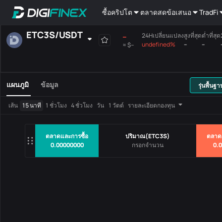
ซื้อคริปโต
ตลาดสด
ข้อเสนอ
TradFi
ETC3S
/
USDT
--
24Hเปลี่ยนแปลง
สูงที่สุด
ต่ำที่สุด
undefined%
--
--
-
≈
$--
ที่ได้เลือกเอง
สกุลเงิน
ถือเงินฝาก
เสียงร้องสูงสุด
เมนบอร์ด
แผนภูมิ
ข้อมูล
รุ่นพื้นฐา
คู่การซื้อขาย
ราคา
24Hเปลี่ยน
เส้น
15 นาที
1 ชั่วโมง
4 ชั่วโมง
วัน
1 วัตต์
รายละเอียดกองทุน
ไม่มีข้อมูล
ตลาดและการซื้อ
ปริมาณ
(
ETC3S
)
ตลาด
0.00000000
0.