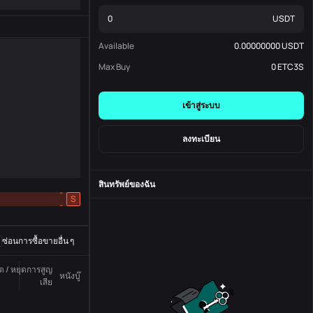
USDT
Available
0.00000000
USDT
Max Buy
0
ETC3S
เข้าสู่ระบบ
ลงทะเบียน
สินทรัพย์ของฉัน
-
S
-
ซ่อนการซื้อขายอื่น ๆ
ูต / หยุดการสูญ
หนังบู๊
สถานะ
หมายเลขสั่งซื้อ
เสีย