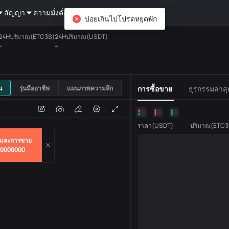
สัญญา
ความมั่งคั่ง
DiCard
สอบถาม
บ่อยเกินไปโปรดหยุดพัก
24Hปริมาณ(ETC3S)
24Hปริมาณ(USDT)
-
--
USDT
น
รุ่นมืออาชีพ
แผนภาพความลึก
การซื้อขาย
ธุรกรรมล่าสุ
แปลง
ปริมาณธุรกรรม
ราคา
(
USDT
)
ปริมาณ
(
ETC3
และการขาย
00000000