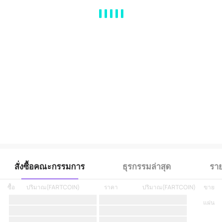
MA
EMA
BOLL
VOL
MACD
KDJ
RSI
BRAR
DMI
SAR
RO
สั่งซื้อคณะกรรมการ
ธุรกรรมล่าสุด
ราย
ซื้อ
ปริมาณ
(
FARTCOIN
)
ราคา
ปริมาณ
(
FARTCOIN
)
ขาย
แผ่น