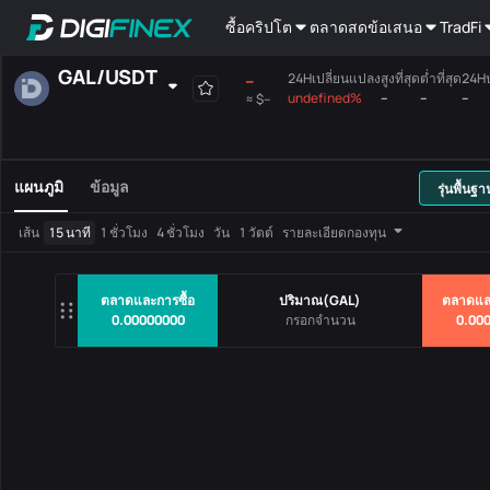
ซื้อคริปโต
ตลาดสด
ข้อเสนอ
TradFi
GAL
/
USDT
--
24Hเปลี่ยนแปลง
สูงที่สุด
ต่ำที่สุด
24H
undefined%
--
--
--
≈
$--
ที่ได้เลือกเอง
สกุลเงิน
ถือเงินฝาก
เสียงร้องสูงสุด
เมนบอร์ด
แผนภูมิ
ข้อมูล
รุ่นพื้นฐา
คู่การซื้อขาย
ราคา
24Hเปลี่ยน
เส้น
15 นาที
1 ชั่วโมง
4 ชั่วโมง
วัน
1 วัตต์
รายละเอียดกองทุน
ไม่มีข้อมูล
ตลาดและการซื้อ
ปริมาณ
(
GAL
)
ตลาดแล
0.00000000
0.00