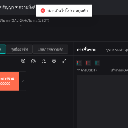
สัญญา
ความมั่งคั่ง
DiCard
สอบถาม
บ่อยเกินไปโปรดหยุดพัก
ปริมาณ(GAL)
24Hปริมาณ(USDT)
--
USDT
น
รุ่นมืออาชีพ
แผนภาพความลึก
การซื้อขาย
ธุรกรรมล่าสุ
แปลง
ปริมาณธุรกรรม
ราคา
(
USDT
)
ปริมาณ
(
GA
ะการขาย
000000