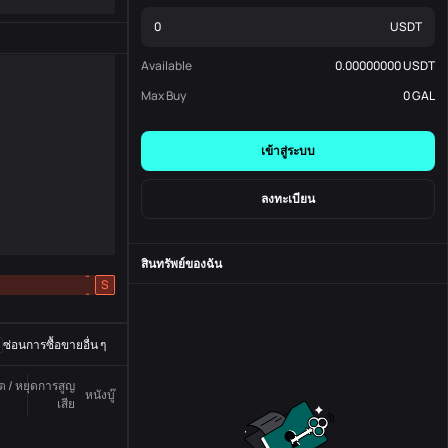
USDT
Available
0.00000000
USDT
Max Buy
0
GAL
เข้าสู่ระบบ
ลงทะเบียน
สินทรัพย์ของฉัน
-
S
-
ซ่อนการซื้อขายอื่น ๆ
ูต / หยุดการสูญ
หนังบู๊
สถานะ
หมายเลขสั่งซื้อ
เสีย