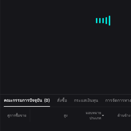
MA
EMA
BOLL
VOL
MACD
KDJ
RSI
BRAR
DMI
S
0
คณะกรรมการปัจจุบัน
(
0
)
สั่งซื้อ
กระแสเงินทุน
การจัดการทางก
มอบหมาย
คู่การซื้อขาย
สูง
ด้านข้าง
ประเภท