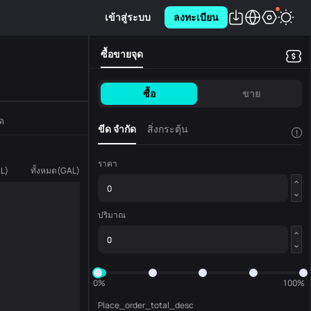
เข้าสู่ระบบ
ลงทะเบียน
ซื้อขายจุด
ซื้อ
ขาย
ด
ขีด จำกัด
สิ่งกระตุ้น
!
ราคา
L
)
ทั้งหมด
(
GAL
)
ปริมาณ
0%
100%
Place_order_total_desc