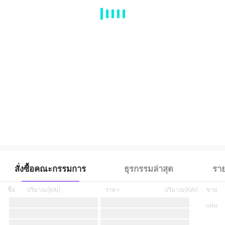
MA
EMA
BOLL
VOL
MACD
KDJ
RSI
BRAR
DMI
SAR
RO
สั่งซื้อคณะกรรมการ
ธุรกรรมล่าสุด
ราย
ซื้อ
ปริมาณ
(
KAI
)
ราคา
ปริมาณ
(
KAI
)
ขาย
แผ่น