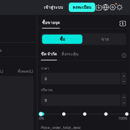
เข้าสู่ระบบ
ลงทะเบียน
ซื้อขายจุด
ซื้อ
ขาย
ด
ขีด จำกัด
สิ่งกระตุ้น
!
ราคา
(
L
)
ทั้งหมด
(
L
)
ปริมาณ
0%
100%
Place_order_total_desc