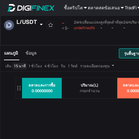
ซื้อคริปโต
ตลาดสด
ข้อเสนอ
TradFi
L
/
USDT
--
24Hเปลี่ยนแปลง
สูงที่สุด
ต่ำที่สุด
24Hปริม
undefined%
--
--
--
≈
$--
ที่ได้เลือกเอง
สกุลเงิน
ถือเงินฝาก
เสียงร้องสูงสุด
เมนบอร์ด
แผนภูมิ
ข้อมูล
รุ่นพื้นฐา
คู่การซื้อขาย
ราคา
24Hเปลี่ยน
เส้น
15 นาที
1 ชั่วโมง
4 ชั่วโมง
วัน
1 วัตต์
รายละเอียดกองทุน
ไม่มีข้อมูล
ตลาดและการซื้อ
ปริมาณ
(
L
)
ตลาดและ
0.00000000
0.000