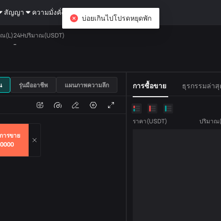
สัญญา
ความมั่งคั่ง
DiCard
สอบถาม
บ่อยเกินไปโปรดหยุดพัก
าณ(L)
24Hปริมาณ(USDT)
--
USDT
น
รุ่นมืออาชีพ
แผนภาพความลึก
การซื้อขาย
ธุรกรรมล่าสุ
แปลง
ปริมาณธุรกรรม
ราคา
(
USDT
)
ปริมาณ
การขาย
00000