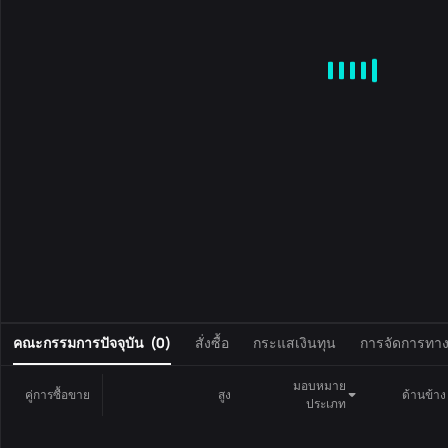
MA
EMA
BOLL
VOL
MACD
KDJ
RSI
BRAR
DMI
S
0
คณะกรรมการปัจจุบัน
(
0
)
สั่งซื้อ
กระแสเงินทุน
การจัดการทางก
มอบหมาย
คู่การซื้อขาย
สูง
ด้านข้าง
ประเภท