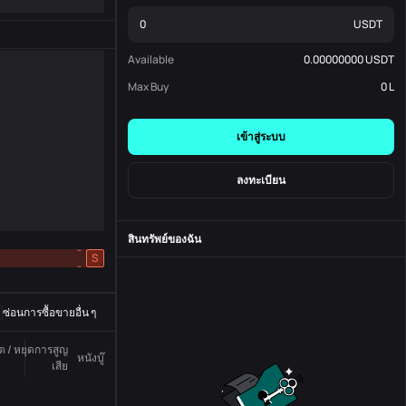
USDT
Available
0.00000000
USDT
Max Buy
0
L
เข้าสู่ระบบ
ลงทะเบียน
สินทรัพย์ของฉัน
-
S
-
ซ่อนการซื้อขายอื่น ๆ
ูต / หยุดการสูญ
หนังบู๊
สถานะ
หมายเลขสั่งซื้อ
เสีย