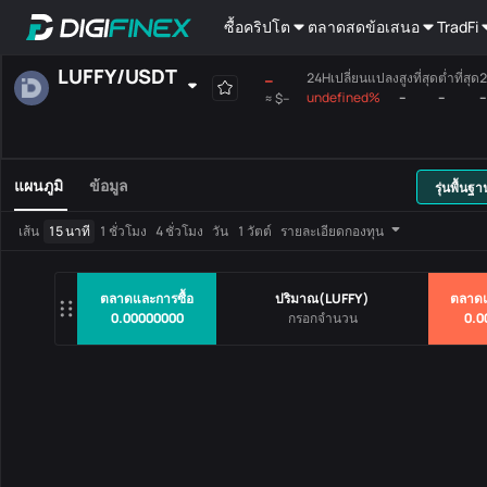
ซื้อคริปโต
ตลาดสด
ข้อเสนอ
TradFi
LUFFY
/
USDT
--
24Hเปลี่ยนแปลง
สูงที่สุด
ต่ำที่สุด
2
undefined%
--
--
--
≈
$--
ที่ได้เลือกเอง
สกุลเงิน
ถือเงินฝาก
เสียงร้องสูงสุด
เมนบอร์ด
แผนภูมิ
ข้อมูล
รุ่นพื้นฐา
คู่การซื้อขาย
ราคา
24Hเปลี่ยน
เส้น
15 นาที
1 ชั่วโมง
4 ชั่วโมง
วัน
1 วัตต์
รายละเอียดกองทุน
ไม่มีข้อมูล
ตลาดและการซื้อ
ปริมาณ
(
LUFFY
)
ตลาด
0.00000000
0.0