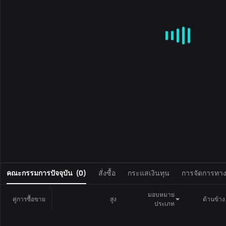
MA
EMA
BOLL
VOL
MACD
KDJ
RSI
BRAR
DMI
S
0
คณะกรรมการปัจจุบัน
(
0
)
สั่งซื้อ
กระแสเงินทุน
การจัดการทางก
มอบหมาย
คู่การซื้อขาย
สูง
ด้านข้าง
ประเภท