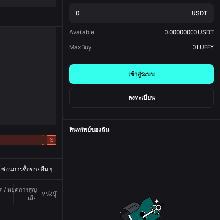
USDT
Available
0.00000000
USDT
Max Buy
0
LUFFY
เข้าสู่ระบบ
ลงทะเบียน
สินทรัพย์ของฉัน
-
S
-
ซ่อนการซื้อขายอื่น ๆ
ูต / หยุดการสูญ
หนังบู๊
สถานะ
หมายเลขสั่งซื้อ
เสีย