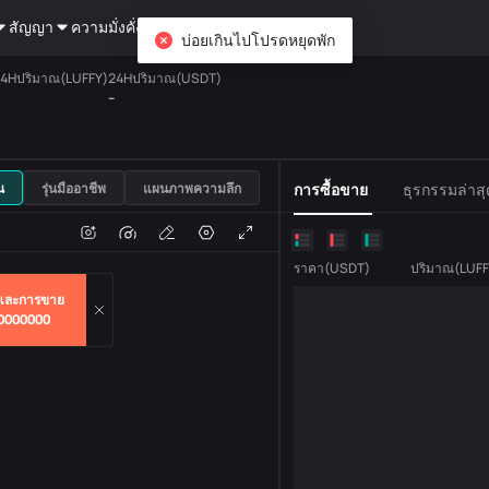
สัญญา
ความมั่งคั่ง
DiCard
สอบถาม
บ่อยเกินไปโปรดหยุดพัก
4Hปริมาณ(LUFFY)
24Hปริมาณ(USDT)
--
USDT
น
รุ่นมืออาชีพ
แผนภาพความลึก
การซื้อขาย
ธุรกรรมล่าสุ
แปลง
ปริมาณธุรกรรม
ราคา
(
USDT
)
ปริมาณ
(
LUF
และการขาย
0000000