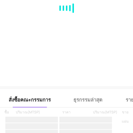
MA
EMA
BOLL
VOL
MACD
KDJ
RSI
BRAR
DMI
SAR
RO
สั่งซื้อคณะกรรมการ
ธุรกรรมล่าสุด
ราย
ซื้อ
ปริมาณ
(
MTSP
)
ราคา
ปริมาณ
(
MTSP
)
ขาย
แผ่น