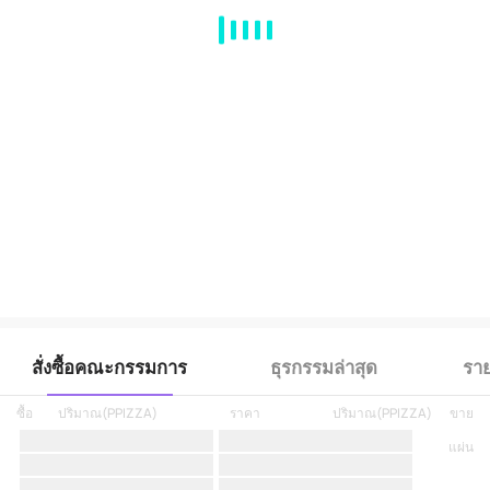
MA
EMA
BOLL
VOL
MACD
KDJ
RSI
BRAR
DMI
SAR
RO
สั่งซื้อคณะกรรมการ
ธุรกรรมล่าสุด
ราย
ซื้อ
ปริมาณ
(
PPIZZA
)
ราคา
ปริมาณ
(
PPIZZA
)
ขาย
แผ่น