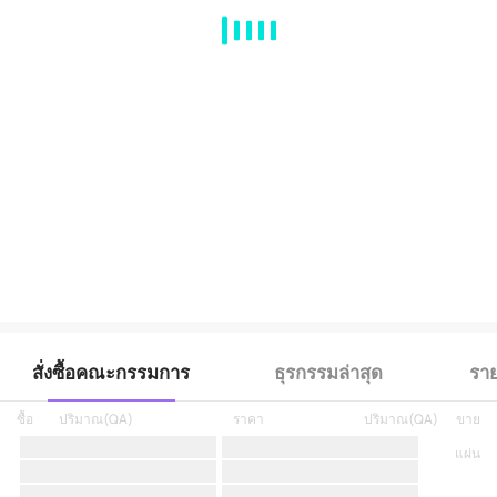
MA
EMA
BOLL
VOL
MACD
KDJ
RSI
BRAR
DMI
SAR
RO
สั่งซื้อคณะกรรมการ
ธุรกรรมล่าสุด
ราย
ซื้อ
ปริมาณ
(
QA
)
ราคา
ปริมาณ
(
QA
)
ขาย
แผ่น