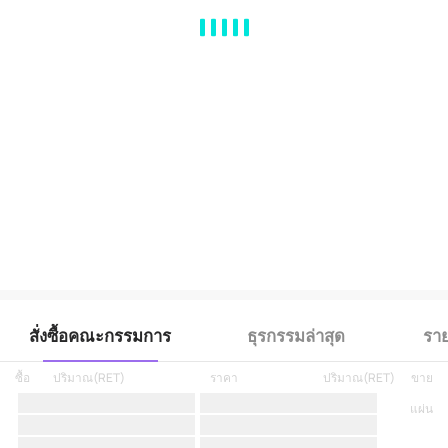
MA
EMA
BOLL
VOL
MACD
KDJ
RSI
BRAR
DMI
SAR
RO
สั่งซื้อคณะกรรมการ
ธุรกรรมล่าสุด
ราย
ซื้อ
ปริมาณ
(
RET
)
ราคา
ปริมาณ
(
RET
)
ขาย
แผ่น