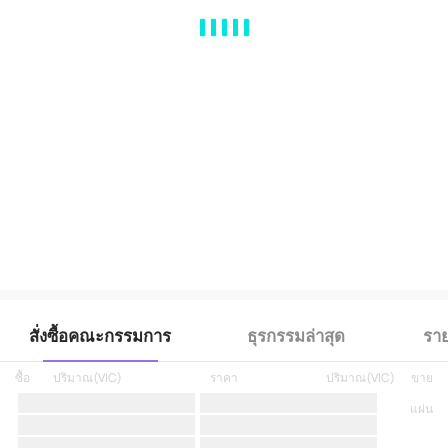
MA
EMA
BOLL
VOL
MACD
KDJ
RSI
BRAR
DMI
SAR
RO
สั่งซื้อคณะกรรมการ
ธุรกรรมล่าสุด
ราย
ซื้อ
ปริมาณ
(
VIC
)
ราคา
ปริมาณ
(
VIC
)
ขาย
แผ่น