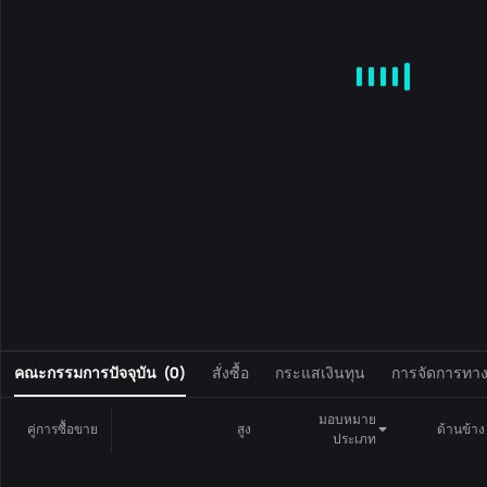
MA
EMA
BOLL
VOL
MACD
KDJ
RSI
BRAR
DMI
S
0
คณะกรรมการปัจจุบัน
(
0
)
สั่งซื้อ
กระแสเงินทุน
การจัดการทางก
มอบหมาย
คู่การซื้อขาย
สูง
ด้านข้าง
ประเภท