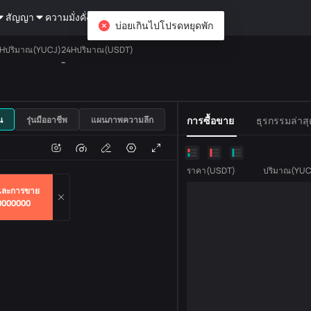
สัญญา
ความมั่งคั่ง
DiCard
สอบถาม
บ่อยเกินไปโปรดหยุดพัก
Hปริมาณ(YUCJ)
24Hปริมาณ(USDT)
--
USDT
น
รุ่นมืออาชีพ
แผนภาพความลึก
การซื้อขาย
ธุรกรรมล่าสุ
แปลง
ปริมาณธุรกรรม
ราคา
(
USDT
)
ปริมาณ
(
YUC
ละการขาย
0000000