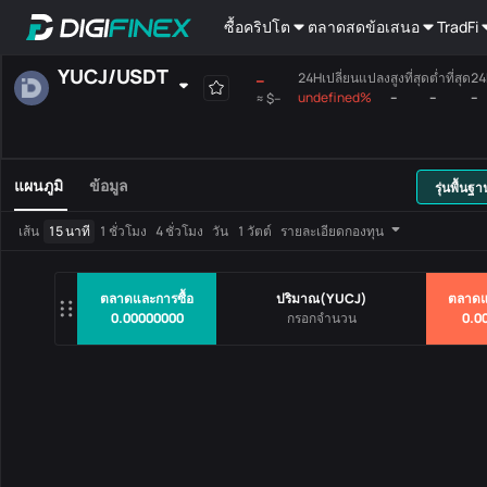
ซื้อคริปโต
ตลาดสด
ข้อเสนอ
TradFi
YUCJ
/
USDT
--
24Hเปลี่ยนแปลง
สูงที่สุด
ต่ำที่สุด
24
undefined%
--
--
--
≈
$--
ที่ได้เลือกเอง
สกุลเงิน
ถือเงินฝาก
เสียงร้องสูงสุด
เมนบอร์ด
แผนภูมิ
ข้อมูล
รุ่นพื้นฐา
คู่การซื้อขาย
ราคา
24Hเปลี่ยน
เส้น
15 นาที
1 ชั่วโมง
4 ชั่วโมง
วัน
1 วัตต์
รายละเอียดกองทุน
ไม่มีข้อมูล
ตลาดและการซื้อ
ปริมาณ
(
YUCJ
)
ตลาดแ
0.00000000
0.0