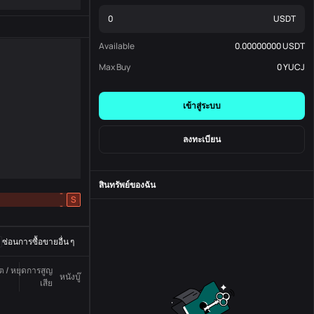
USDT
Available
0.00000000
USDT
Max Buy
0
YUCJ
เข้าสู่ระบบ
ลงทะเบียน
สินทรัพย์ของฉัน
-
S
-
ซ่อนการซื้อขายอื่น ๆ
ูต / หยุดการสูญ
หนังบู๊
สถานะ
หมายเลขสั่งซื้อ
เสีย