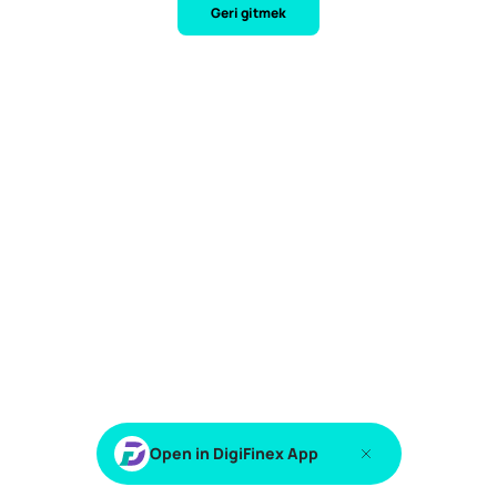
Geri gitmek
Open in DigiFinex App