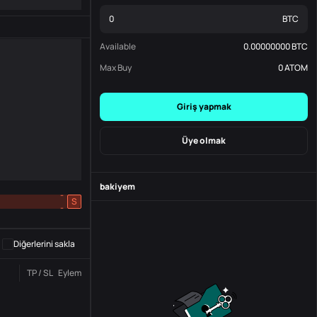
BTC
Available
0.00000000
BTC
Max Buy
0
ATOM
Giriş yapmak
Üye olmak
bakiyem
-
S
-
Diğerlerini sakla
TP / SL
Eylem
Durum
Sipariş No.