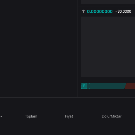
0.00000000
≈
$0.0000
-
B
-
Gösterge ayarı
AR
ROC
Toplam
Fiyat
Dolu/Miktar