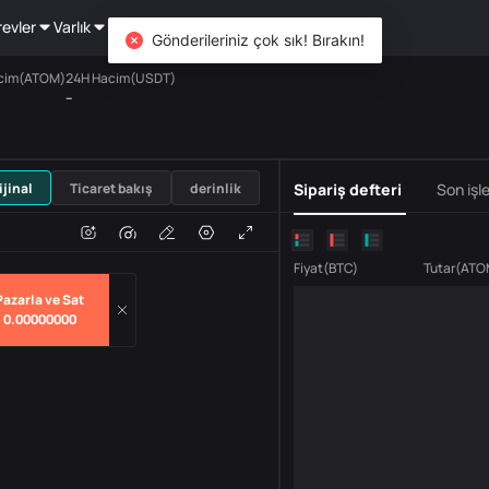
revler
Varlık
DiCard
Keşfet
Gönderileriniz çok sık! Bırakın!
cim(ATOM)
24H Hacim(USDT)
--
USDT
ijinal
Ticaret bakış
derinlik
Sipariş defteri
Son işl
m
hacim
Fiyat
(
BTC
)
Tutar
(
ATO
Pazarla ve Sat
0.00000000