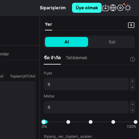
Siparişlerim
Üye olmak
Yer
Al
Sat
emler
ขีด จำกัด
Tetiklemek
!
Fiyat
M
)
Toplam
(
ATOM
)
Miktar
0%
100%
Sipariş_ver_toplam_azalan