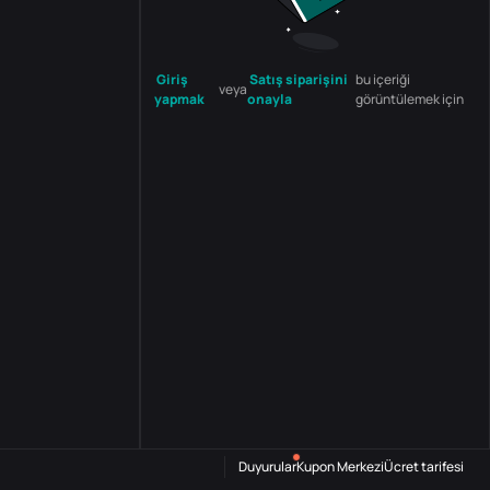
Giriş
Satış siparişini
bu içeriği
veya
yapmak
onayla
görüntülemek için
Duyurular
Kupon Merkezi
Ücret tarifesi