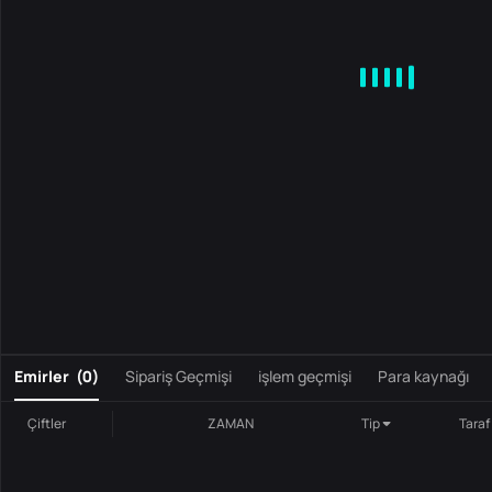
MA
EMA
BOLL
VOL
MACD
KDJ
RSI
BRAR
DMI
S
0
Emirler
(
0
)
Sipariş Geçmişi
işlem geçmişi
Para kaynağı
Çiftler
ZAMAN
Tip
Taraf