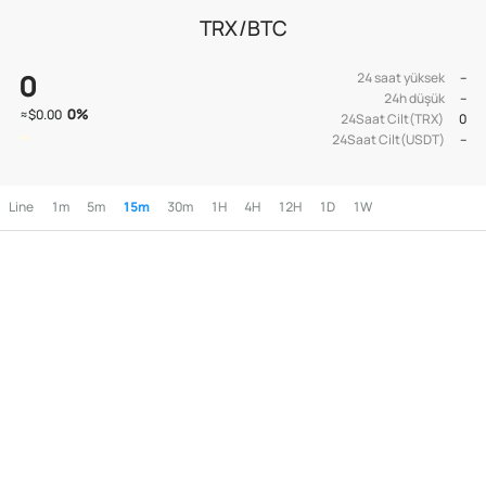
TRX/BTC
0
24 saat yüksek
--
24h düşük
--
0
%
≈
$0.00
24Saat Cilt(TRX)
0
24Saat Cilt(USDT)
--
Line
1m
5m
15m
30m
1H
4H
12H
1D
1W