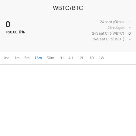
WBTC/BTC
0
24 saat yüksek
--
24h düşük
--
0
%
≈
$0.00
24Saat Cilt(WBTC)
0
24Saat Cilt(USDT)
--
Line
1m
5m
15m
30m
1H
4H
12H
1D
1W