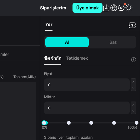
Siparişlerim
Üye olmak
Yer
Al
Sat
emler
ขีด จำกัด
Tetiklemek
!
Fiyat
IN
)
Toplam
(
AIIN
)
Miktar
0%
100%
Sipariş_ver_toplam_azalan