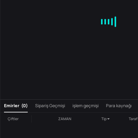
MA
EMA
BOLL
VOL
MACD
KDJ
RSI
BRAR
DMI
S
0
Emirler
(
0
)
Sipariş Geçmişi
işlem geçmişi
Para kaynağı
Çiftler
ZAMAN
Tip
Taraf