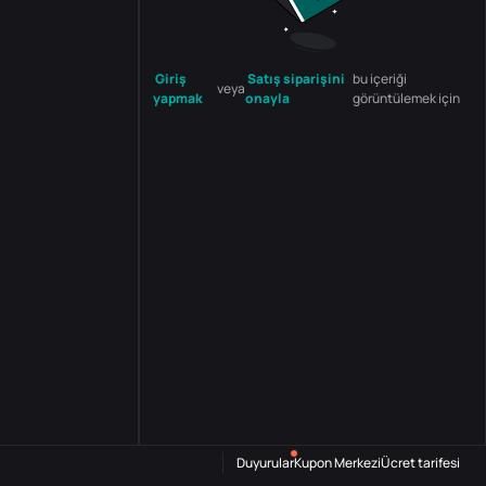
Giriş
Satış siparişini
bu içeriği
veya
yapmak
onayla
görüntülemek için
Duyurular
Kupon Merkezi
Ücret tarifesi