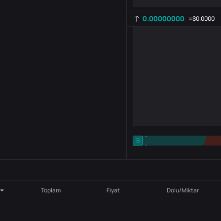
0.00000000
≈
$0.0000
-
B
-
Gösterge ayarı
AR
ROC
Toplam
Fiyat
Dolu/Miktar