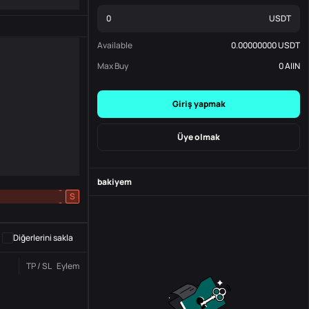
USDT
Available
0.00000000
USDT
Max Buy
0
AIIN
Giriş yapmak
Üye olmak
bakiyem
-
S
-
Diğerlerini sakla
TP / SL
Eylem
Durum
Sipariş No.