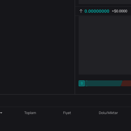
0.00000000
≈
$0.0000
-
B
-
Gösterge ayarı
AR
ROC
Toplam
Fiyat
Dolu/Miktar