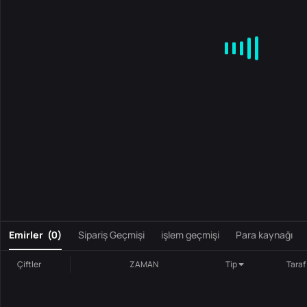
MA
EMA
BOLL
VOL
MACD
KDJ
RSI
BRAR
DMI
S
0
Emirler
(
0
)
Sipariş Geçmişi
işlem geçmişi
Para kaynağı
Çiftler
ZAMAN
Tip
Taraf