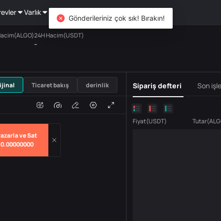
revler
Varlık
DiCard
Keşfet
Gönderileriniz çok sık! Bırakın!
Hacim(ALGO)
24H Hacim(USDT)
--
USDT
ijinal
Ticaret bakış
derinlik
Sipariş defteri
Son işl
m
hacim
Fiyat
(
USDT
)
Tutar
(
ALG
azarla ve Sat
0.00000000