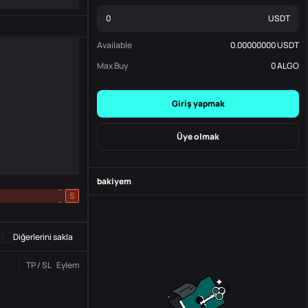
USDT
Available
0.00000000
USDT
Max Buy
0
ALGO
Giriş yapmak
Üye olmak
bakiyem
-
S
-
Diğerlerini sakla
TP / SL
Eylem
Durum
Sipariş No.