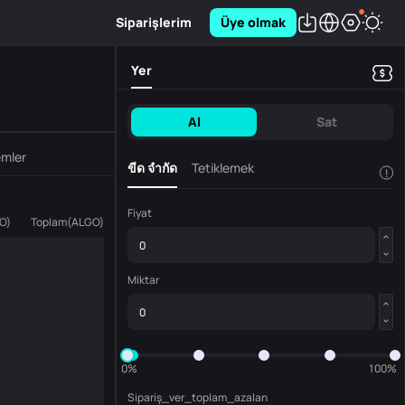
Siparişlerim
Üye olmak
Yer
Al
Sat
emler
ขีด จำกัด
Tetiklemek
!
Fiyat
O
)
Toplam
(
ALGO
)
Miktar
0%
100%
Sipariş_ver_toplam_azalan