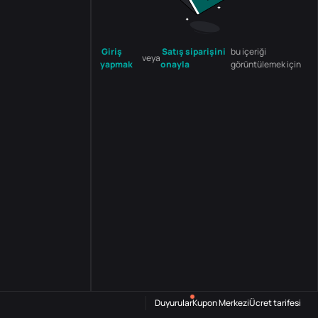
Giriş
Satış siparişini
bu içeriği
veya
yapmak
onayla
görüntülemek için
Duyurular
Kupon Merkezi
Ücret tarifesi