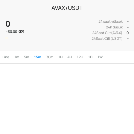
AVAX/USDT
0
24 saat yüksek
--
24h düşük
--
0
%
≈
$0.00
24Saat Cilt(AVAX)
0
24Saat Cilt(USDT)
--
Line
1m
5m
15m
30m
1H
4H
12H
1D
1W