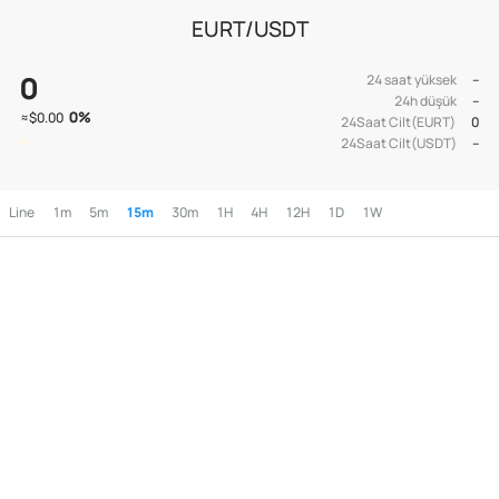
EURT/USDT
0
24 saat yüksek
--
24h düşük
--
0
%
≈
$0.00
24Saat Cilt(EURT)
0
24Saat Cilt(USDT)
--
Line
1m
5m
15m
30m
1H
4H
12H
1D
1W