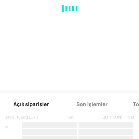
MA
EMA
BOLL
VOL
MACD
KDJ
RSI
BRAR
DMI
SAR
RO
Açık siparişler
Son işlemler
To
Satın
Tutar
(
FLOKI
)
Fiyat
Tutar
(
FLOKI
)
Sat
al