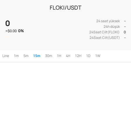
FLOKI/USDT
0
24 saat yüksek
--
24h düşük
--
0
%
≈
$0.00
24Saat Cilt(FLOKI)
0
24Saat Cilt(USDT)
--
Line
1m
5m
15m
30m
1H
4H
12H
1D
1W