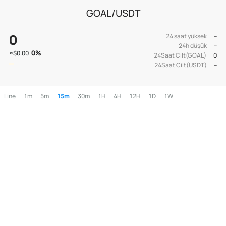
GOAL/USDT
0
24 saat yüksek
--
24h düşük
--
0
%
≈
$0.00
24Saat Cilt(GOAL)
0
24Saat Cilt(USDT)
--
Line
1m
5m
15m
30m
1H
4H
12H
1D
1W