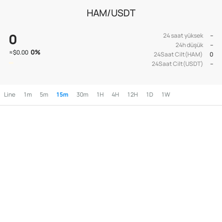
HAM/USDT
0
24 saat yüksek
--
24h düşük
--
0
%
≈
$0.00
24Saat Cilt(HAM)
0
24Saat Cilt(USDT)
--
Line
1m
5m
15m
30m
1H
4H
12H
1D
1W