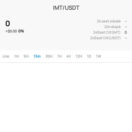
IMT/USDT
0
24 saat yüksek
--
24h düşük
--
0
%
≈
$0.00
24Saat Cilt(IMT)
0
24Saat Cilt(USDT)
--
Line
1m
5m
15m
30m
1H
4H
12H
1D
1W