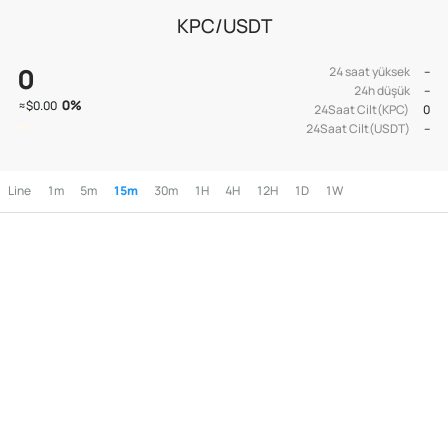
KPC/USDT
0
24 saat yüksek
--
24h düşük
--
0
%
≈
$0.00
24Saat Cilt(KPC)
0
24Saat Cilt(USDT)
--
Line
1m
5m
15m
30m
1H
4H
12H
1D
1W