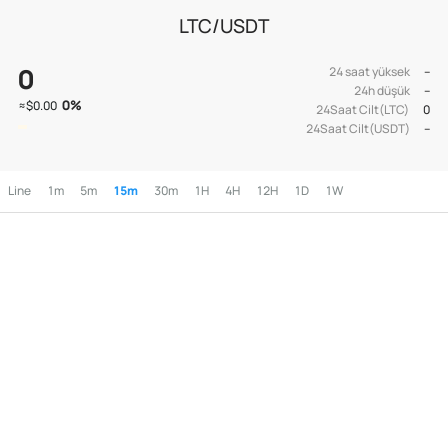
LTC/USDT
0
24 saat yüksek
--
24h düşük
--
0
%
≈
$0.00
24Saat Cilt(LTC)
0
24Saat Cilt(USDT)
--
Line
1m
5m
15m
30m
1H
4H
12H
1D
1W