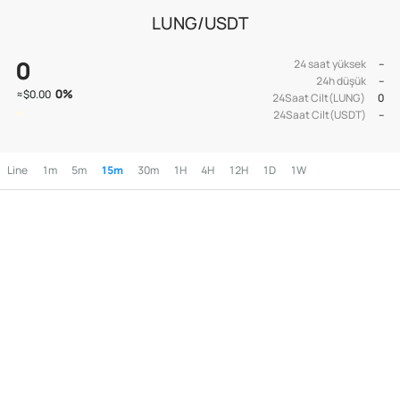
LUNG/USDT
0
24 saat yüksek
--
24h düşük
--
0
%
≈
$0.00
24Saat Cilt(LUNG)
0
24Saat Cilt(USDT)
--
Line
1m
5m
15m
30m
1H
4H
12H
1D
1W