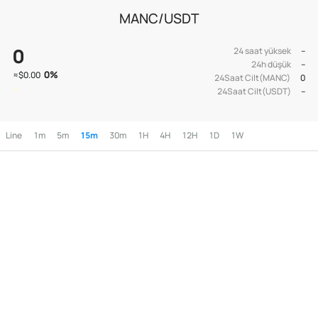
MANC/USDT
0
24 saat yüksek
--
24h düşük
--
0
%
≈
$0.00
24Saat Cilt(MANC)
0
24Saat Cilt(USDT)
--
Line
1m
5m
15m
30m
1H
4H
12H
1D
1W