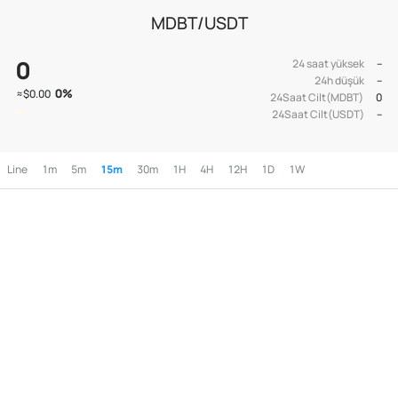
MDBT/USDT
0
24 saat yüksek
--
24h düşük
--
0
%
≈
$0.00
24Saat Cilt(MDBT)
0
24Saat Cilt(USDT)
--
Line
1m
5m
15m
30m
1H
4H
12H
1D
1W