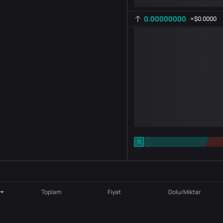
0.00000000
≈
$0.0000
-
B
-
Gösterge ayarı
AR
ROC
Toplam
Fiyat
Dolu/Miktar