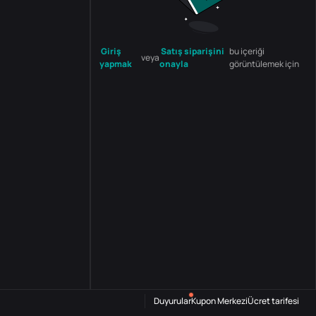
Giriş
Satış siparişini
bu içeriği
veya
yapmak
onayla
görüntülemek için
Duyurular
Kupon Merkezi
Ücret tarifesi