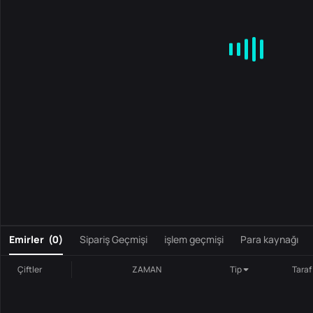
MA
EMA
BOLL
VOL
MACD
KDJ
RSI
BRAR
DMI
S
0
Emirler
(
0
)
Sipariş Geçmişi
işlem geçmişi
Para kaynağı
Çiftler
ZAMAN
Tip
Taraf