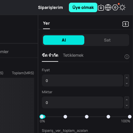
Siparişlerim
Üye olmak
Yer
Al
Sat
emler
ขีด จำกัด
Tetiklemek
!
Fiyat
S
)
Toplam
(
MRS
)
Miktar
0%
100%
Sipariş_ver_toplam_azalan