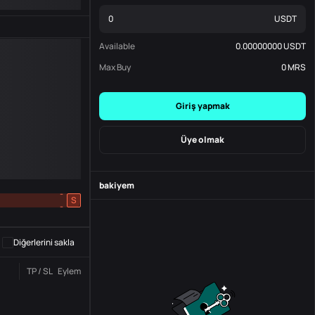
USDT
Available
0.00000000
USDT
Max Buy
0
MRS
Giriş yapmak
Üye olmak
bakiyem
-
S
-
Diğerlerini sakla
TP / SL
Eylem
Durum
Sipariş No.