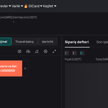
revler
Varlık
DiCard
Keşfet
cim(MRS)
24H Hacim(USDT)
--
USDT
ijinal
Ticaret bakış
derinlik
Sipariş defteri
Son işl
m
hacim
Fiyat
(
USDT
)
Tutar
(
MR
zarla ve Sat
0.00000000