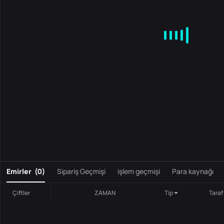
MA
EMA
BOLL
VOL
MACD
KDJ
RSI
BRAR
DMI
S
0
Emirler
(
0
)
Sipariş Geçmişi
işlem geçmişi
Para kaynağı
Çiftler
ZAMAN
Tip
Taraf