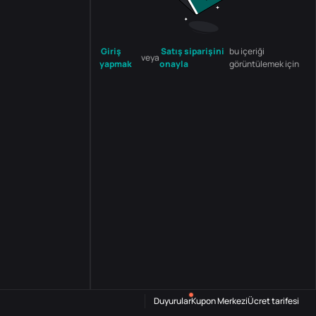
Giriş
Satış siparişini
bu içeriği
veya
yapmak
onayla
görüntülemek için
Duyurular
Kupon Merkezi
Ücret tarifesi