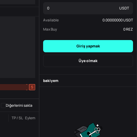
USDT
Available
0.00000000
USDT
Max Buy
0
REZ
Giriş yapmak
Üye olmak
bakiyem
-
S
-
Diğerlerini sakla
TP / SL
Eylem
Durum
Sipariş No.