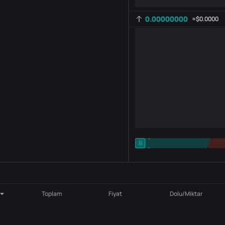
0.00000000
≈
$0.0000
-
B
-
Gösterge ayarı
AR
ROC
Toplam
Fiyat
Dolu/Miktar