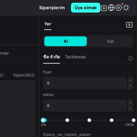
Siparişlerim
Üye olmak
Yer
Al
Sat
emler
ขีด จำกัด
Tetiklemek
!
Fiyat
Z
)
Toplam
(
REZ
)
Miktar
0%
100%
Sipariş_ver_toplam_azalan