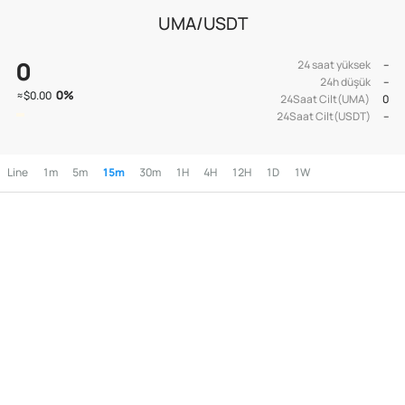
UMA/USDT
0
24 saat yüksek
--
24h düşük
--
0
%
≈
$0.00
24Saat Cilt(UMA)
0
24Saat Cilt(USDT)
--
Line
1m
5m
15m
30m
1H
4H
12H
1D
1W