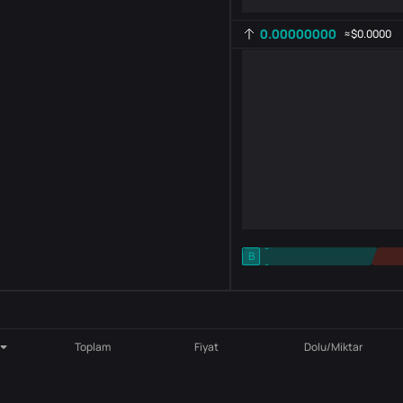
0.00000000
≈
$0.0000
-
B
-
Gösterge ayarı
AR
ROC
Toplam
Fiyat
Dolu/Miktar