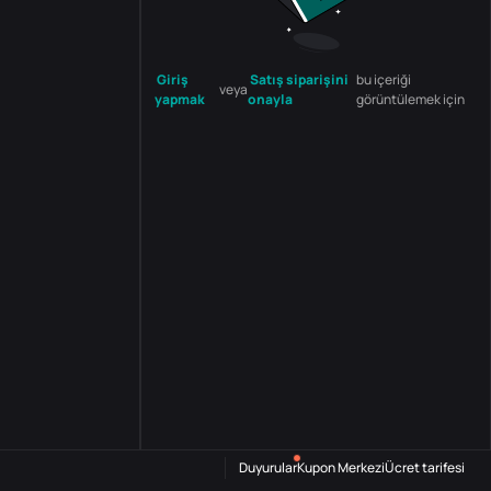
Giriş
Satış siparişini
bu içeriği
veya
yapmak
onayla
görüntülemek için
Duyurular
Kupon Merkezi
Ücret tarifesi