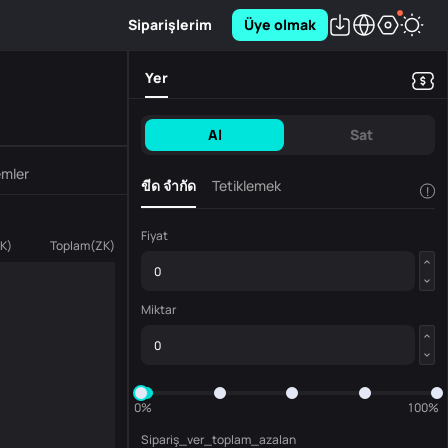
Siparişlerim
Üye olmak
Yer
Al
Sat
emler
ขีด จำกัด
Tetiklemek
!
Fiyat
K
)
Toplam
(
ZK
)
Miktar
0%
100%
Sipariş_ver_toplam_azalan