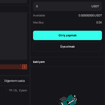
USDT
Available
0.00000000
USDT
Max Buy
0
ZK
Giriş yapmak
Üye olmak
bakiyem
-
S
-
Diğerlerini sakla
TP / SL
Eylem
Durum
Sipariş No.