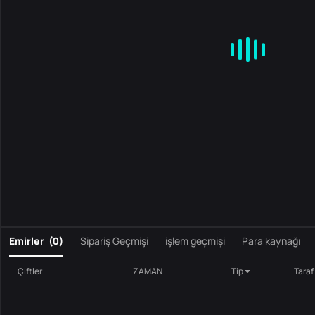
MA
EMA
BOLL
VOL
MACD
KDJ
RSI
BRAR
DMI
S
0
Emirler
(
0
)
Sipariş Geçmişi
işlem geçmişi
Para kaynağı
Çiftler
ZAMAN
Tip
Taraf