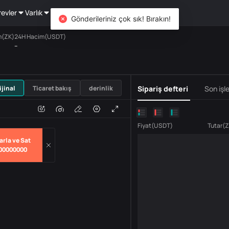
revler
Varlık
DiCard
Keşfet
Gönderileriniz çok sık! Bırakın!
m(ZK)
24H Hacim(USDT)
--
USDT
ijinal
Ticaret bakış
derinlik
Sipariş defteri
Son işl
m
hacim
Fiyat
(
USDT
)
Tutar
(
Z
arla ve Sat
00000000