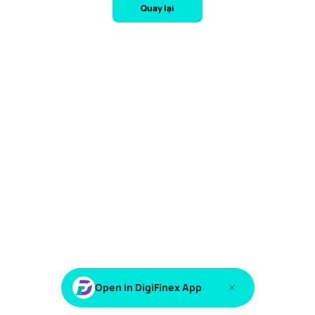
Quay lại
Open in DigiFinex App