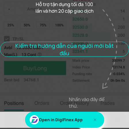
Hỗ trợ tận dụng tối đa 100
lần và hơn 20 cặp giao dịch
Tỷ lệ tài trợ
0.000%
Giải quyết
00h00m00s
Vị trí
Đơn đặt hàng
lịch sử đơn hàng
Giao dịch
Kiểm tra hướng dẫn của người mới bắt
đầu
Vị trí mở
Tất cả các vị trí
Nhấn vào đây để
Đăng nhập
hoặc
Đăng ký
để xem nội dung này
thử.
Open in DigiFinex App