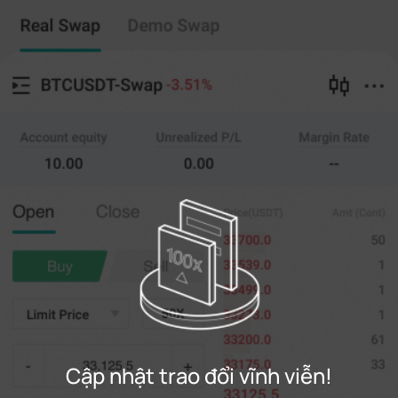
Trao đổi vĩnh viễn
Copy giao dịch
--
0
%
Cross
20X
Giá bán
Amt.
Mở ra
Gần
(--)
(
tính
)
0
Giá giới hạn
--
Cuối
tính
0%
100%
Đăng ký
Cập nhật trao đổi vĩnh viễn!
Đăng nhập