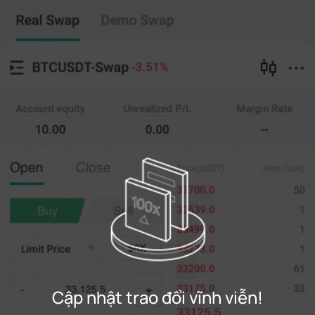
Trao đổi vĩnh viễn
Copy giao dịch
--
0
%
Cross
20X
Giá bán
Amt.
Mở ra
Gần
(--)
(
tính
)
0
Giá giới hạn
--
Cuối
tính
0%
100%
Đăng ký
Cập nhật trao đổi vĩnh viễn!
Đăng nhập