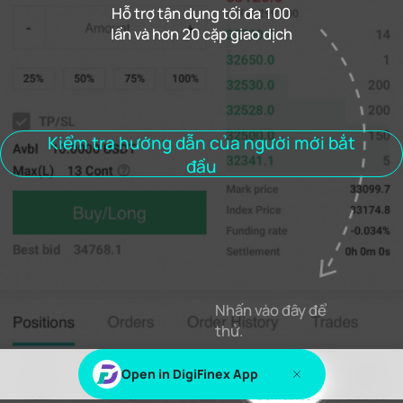
Hỗ trợ tận dụng tối đa 100
lần và hơn 20 cặp giao dịch
Tỷ lệ tài trợ
0.000%
Giải quyết
00h00m00s
Vị trí
Đơn đặt hàng
lịch sử đơn hàng
Giao dịch
Kiểm tra hướng dẫn của người mới bắt
đầu
Vị trí mở
Tất cả các vị trí
Nhấn vào đây để
Đăng nhập
hoặc
Đăng ký
để xem nội dung này
thử.
Open in DigiFinex App