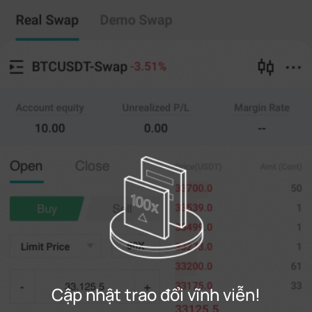
Trao đổi vĩnh viễn
Copy giao dịch
--
0
%
Cross
20X
Giá bán
Amt.
Mở ra
Gần
(--)
(
tính
)
0
Giá giới hạn
--
Cuối
tính
0%
100%
Đăng ký
Cập nhật trao đổi vĩnh viễn!
Đăng nhập